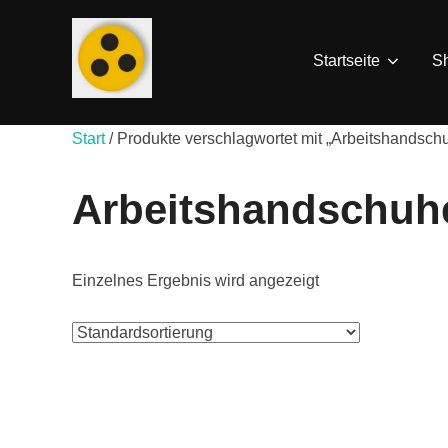
Zum
Inhalt
Startseite
S
springen
Start
/ Produkte verschlagwortet mit „Arbeitshandsch
Arbeitshandschuh
Einzelnes Ergebnis wird angezeigt