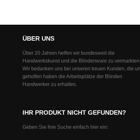
ÜBER UNS
Über 20 Jahren helfen wir bundesweit die
Handwerkskunst und die Blindenware zu vermarkten
Wir bedanken uns bei unseren treuen Kunden, die u
geholfen haben die Arbeitsplätze der Blinden
Handwerker zu erhalten.
IHR PRODUKT NICHT GEFUNDEN?
Geben Sie Ihre Suche einfach hier ein: