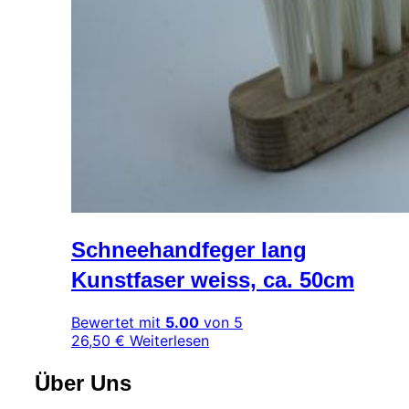
Schneehandfeger lang
Kunstfaser weiss, ca. 50cm
Bewertet mit
5.00
von 5
26,50
€
Weiterlesen
Über Uns