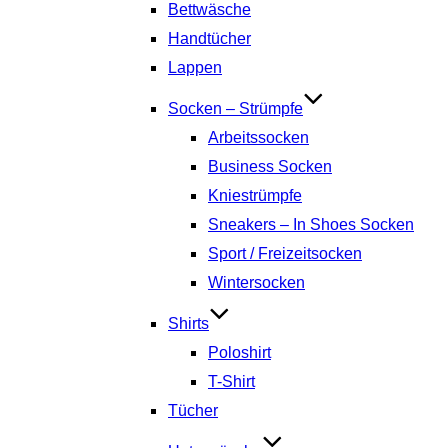
Bettwäsche
Handtücher
Lappen
Socken – Strümpfe
Arbeitssocken
Business Socken
Kniestrümpfe
Sneakers – In Shoes Socken
Sport / Freizeitsocken
Wintersocken
Shirts
Poloshirt
T-Shirt
Tücher