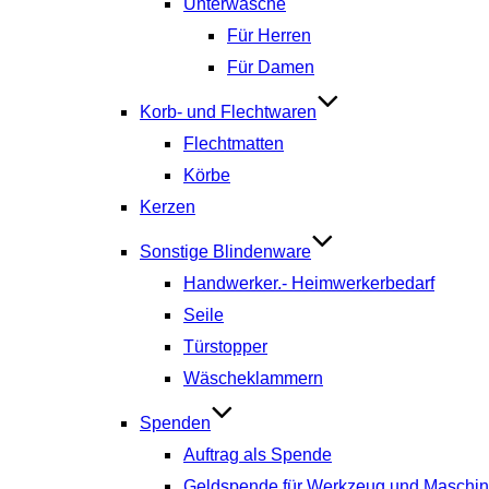
Unterwäsche
Für Herren
Für Damen
Korb- und Flechtwaren
Flechtmatten
Körbe
Kerzen
Sonstige Blindenware
Handwerker.- Heimwerkerbedarf
Seile
Türstopper
Wäscheklammern
Spenden
Auftrag als Spende
Geldspende für Werkzeug und Maschi