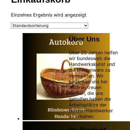
Einzelnes Ergebnis wird angezeigt
Über Uns
Über 20 Jahren helfen
wir bundesweit die
Handwerkskunst und
die Blindenware zu
vermarkten. Wir
bedanken uns bei
unseren treuen
Kunden, die uns
geholfen haben die
Arbeitsplätze der
Blinden Handwerker
zu erhalten.
Ihr Produkt