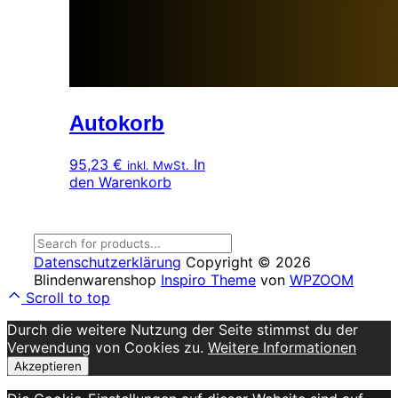
Autokorb
95,23
€
In
inkl. MwSt.
den Warenkorb
Datenschutzerklärung
Copyright © 2026
Blindenwarenshop
Inspiro Theme
von
WPZOOM
Scroll to top
Durch die weitere Nutzung der Seite stimmst du der
Verwendung von Cookies zu.
Weitere Informationen
Akzeptieren