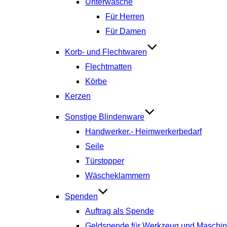
Unterwäsche
Für Herren
Für Damen
Korb- und Flechtwaren
Flechtmatten
Körbe
Kerzen
Sonstige Blindenware
Handwerker.- Heimwerkerbedarf
Seile
Türstopper
Wäscheklammern
Spenden
Auftrag als Spende
Geldspende für Werkzeug und Maschi