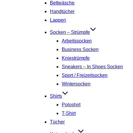
Bettwäsche
Handtücher
Lappen
Socken – Strümpfe
Arbeitssocken
Business Socken
Kniestrümpfe
Sneakers – In Shoes Socken
Sport / Freizeitsocken
Wintersocken
Shirts
Poloshirt
T-Shirt
Tücher