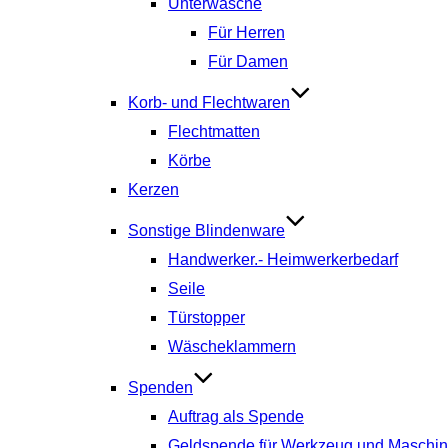
Unterwäsche
Für Herren
Für Damen
Korb- und Flechtwaren
Flechtmatten
Körbe
Kerzen
Sonstige Blindenware
Handwerker.- Heimwerkerbedarf
Seile
Türstopper
Wäscheklammern
Spenden
Auftrag als Spende
Geldspende für Werkzeug und Maschi