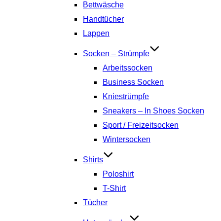
Bettwäsche
Handtücher
Lappen
Socken – Strümpfe
Arbeitssocken
Business Socken
Kniestrümpfe
Sneakers – In Shoes Socken
Sport / Freizeitsocken
Wintersocken
Shirts
Poloshirt
T-Shirt
Tücher