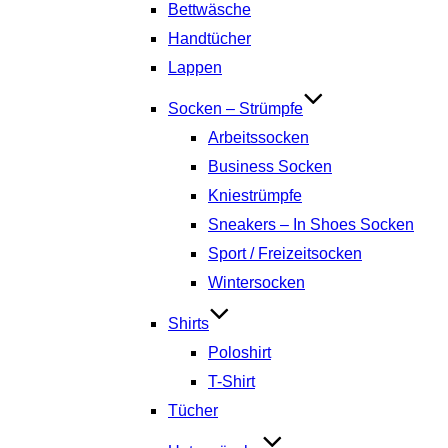
Bettwäsche
Handtücher
Lappen
Socken – Strümpfe
Arbeitssocken
Business Socken
Kniestrümpfe
Sneakers – In Shoes Socken
Sport / Freizeitsocken
Wintersocken
Shirts
Poloshirt
T-Shirt
Tücher