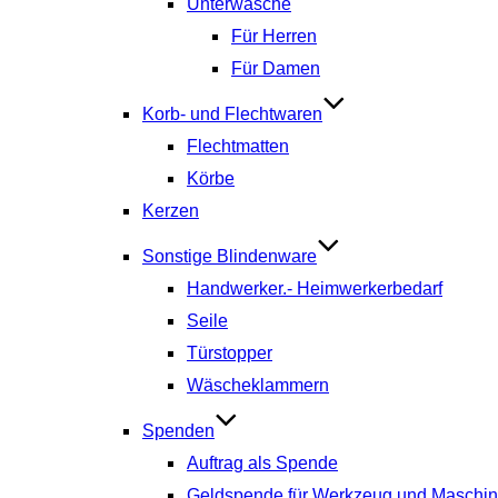
Unterwäsche
Für Herren
Für Damen
Korb- und Flechtwaren
Flechtmatten
Körbe
Kerzen
Sonstige Blindenware
Handwerker.- Heimwerkerbedarf
Seile
Türstopper
Wäscheklammern
Spenden
Auftrag als Spende
Geldspende für Werkzeug und Maschi