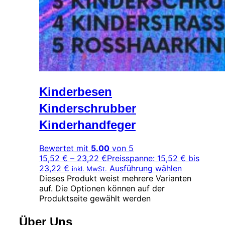
Kinderbesen
Kinderschrubber
Kinderhandfeger
Bewertet mit
5.00
von 5
15,52
€
–
23,22
€
Preisspanne: 15,52 € bis
23,22 €
Ausführung wählen
inkl. MwSt.
Dieses Produkt weist mehrere Varianten
auf. Die Optionen können auf der
Produktseite gewählt werden
Über Uns