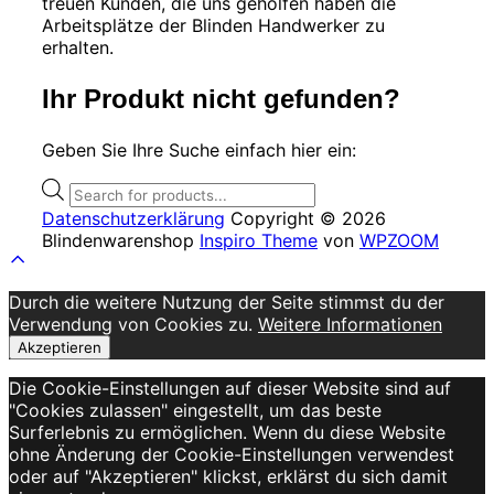
auf
treuen Kunden, die uns geholfen haben die
der
Arbeitsplätze der Blinden Handwerker zu
Produktseite
erhalten.
gewählt
werden
Ihr Produkt nicht gefunden?
Geben Sie Ihre Suche einfach hier ein:
Products
search
Datenschutzerklärung
Copyright © 2026
Blindenwarenshop
Inspiro Theme
von
WPZOOM
Scroll
to
Durch die weitere Nutzung der Seite stimmst du der
top
Verwendung von Cookies zu.
Weitere Informationen
Akzeptieren
Die Cookie-Einstellungen auf dieser Website sind auf
"Cookies zulassen" eingestellt, um das beste
Surferlebnis zu ermöglichen. Wenn du diese Website
ohne Änderung der Cookie-Einstellungen verwendest
oder auf "Akzeptieren" klickst, erklärst du sich damit