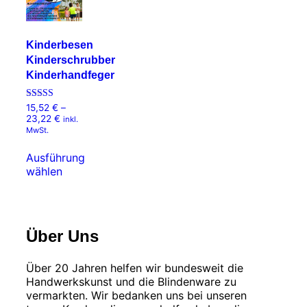
Kinderbesen
Kinderschrubber
Kinderhandfeger
Bewertet mit
15,52
€
–
5.00
Preisspanne:
23,22
€
inkl.
von 5
15,52 €
MwSt.
bis
23,22 €
Ausführung
wählen
Dieses
Produkt
weist
mehrere
Über Uns
Varianten
auf.
Die
Über 20 Jahren helfen wir bundesweit die
Optionen
Handwerkskunst und die Blindenware zu
können
vermarkten. Wir bedanken uns bei unseren