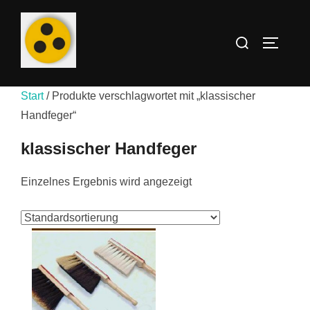
Zum
Inhalt
Suchen
SEITEN
springen
nach:
Start
/ Produkte verschlagwortet mit „klassischer
Handfeger“
klassischer Handfeger
Einzelnes Ergebnis wird angezeigt