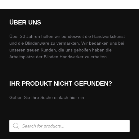
ÜBER UNS
Über 20 Jahren helfen wir bundesweit die Handwerkskunst
und die Blindenware zu vermarkten. Wir bedanken uns bei
unseren treuen Kunden, die uns geholfen haben die
Arbeitsplätze der Blinden Handwerker zu erhalten.
IHR PRODUKT NICHT GEFUNDEN?
Geben Sie Ihre Suche einfach hier ein:
Products
search