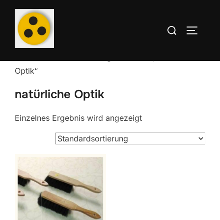
Zum
Inhalt
Suchen
SEITEN
springen
nach:
Start
/ Produkte verschlagwortet mit „natürliche
Optik“
natürliche Optik
Einzelnes Ergebnis wird angezeigt