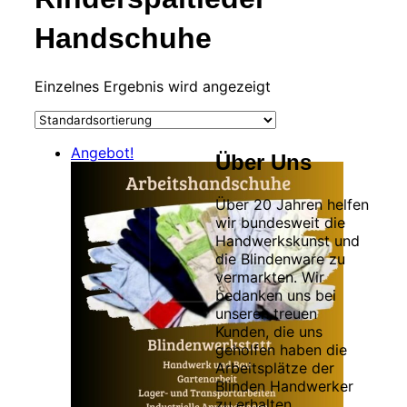
Handschuhe
Einzelnes Ergebnis wird angezeigt
Angebot!
Über Uns
Über 20 Jahren helfen
wir bundesweit die
Handwerkskunst und
die Blindenware zu
vermarkten. Wir
bedanken uns bei
unseren treuen
Kunden, die uns
geholfen haben die
Arbeitsplätze der
Blinden Handwerker
zu erhalten.