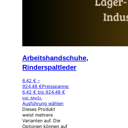
Arbeitshandschuhe,
Rinderspaltleder
6,42
€
–
924,48
€
Preisspanne:
6,42 € bis 924,48 €
inkl. MwSt.
Ausführung wählen
Dieses Produkt
weist mehrere
Varianten auf. Die
Optionen können auf