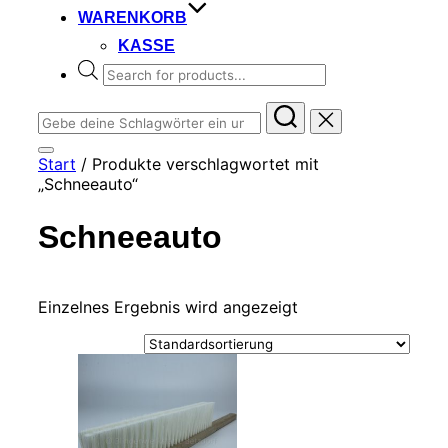
WARENKORB
KASSE
Products
search
Suchen
nach:
Seitenleiste
Start
/ Produkte verschlagwortet mit
&
„Schneeauto“
Navigation
umschalten
Schneeauto
Einzelnes Ergebnis wird angezeigt