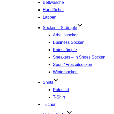
Bettwäsche
Handtücher
Lappen
Socken – Strümpfe
Arbeitssocken
Business Socken
Kniestrümpfe
Sneakers – In Shoes Socken
Sport / Freizeitsocken
Wintersocken
Shirts
Poloshirt
T-Shirt
Tücher