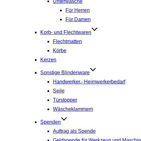
Unterwäsche
Für Herren
Für Damen
Korb- und Flechtwaren
Flechtmatten
Körbe
Kerzen
Sonstige Blindenware
Handwerker.- Heimwerkerbedarf
Seile
Türstopper
Wäscheklammern
Spenden
Auftrag als Spende
Geldspende für Werkzeug und Maschi