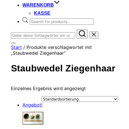
WARENKORB
KASSE
Products
search
Suchen
nach:
Seitenleiste
Start
/ Produkte verschlagwortet mit
&
„Staubwedel Ziegenhaar“
Navigation
umschalten
Staubwedel Ziegenhaar
Einzelnes Ergebnis wird angezeigt
Angebot!