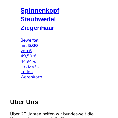
Spinnenkopf
Staubwedel
Ziegenhaar
Bewertet
mit
5.00
von 5
49,50
€
Ursprünglicher
Aktueller
44,94
€
Preis
Preis
inkl. MwSt.
war:
ist:
In den
49,50 €
44,94 €.
Warenkorb
Über Uns
Über 20 Jahren helfen wir bundesweit die