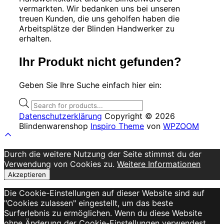
auf
vermarkten. Wir bedanken uns bei unseren
der
treuen Kunden, die uns geholfen haben die
Produktseite
Arbeitsplätze der Blinden Handwerker zu
gewählt
erhalten.
werden
Ihr Produkt nicht gefunden?
Geben Sie Ihre Suche einfach hier ein:
Products
search
Datenschutzerklärung
Copyright © 2026
Blindenwarenshop
Inspiro Theme
von
WPZOOM
Scroll
to
Durch die weitere Nutzung der Seite stimmst du der
top
Verwendung von Cookies zu.
Weitere Informationen
Akzeptieren
Die Cookie-Einstellungen auf dieser Website sind auf
"Cookies zulassen" eingestellt, um das beste
Surferlebnis zu ermöglichen. Wenn du diese Website
ohne Änderung der Cookie-Einstellungen verwendest