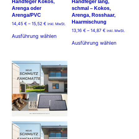
Handfeger Kokos,
Handfeger lang,
Arenga oder
schmal – Kokos,
Arenga/PVC
Arenga, Rosshaar,
Haarmischung
14,45
€
–
15,52
€
Preisspanne:
inkl. MwSt.
14,45 €
13,16
€
–
14,87
€
Preisspanne:
Dieses
inkl. MwSt.
bis
13,16 €
Ausführung wählen
Produkt
Dieses
15,52 €
bis
Ausführung wählen
weist
Produkt
14,87 €
mehrere
weist
Varianten
mehrere
auf.
Varianten
Die
auf.
Optionen
Die
können
Optionen
auf
können
der
auf
Produktseite
der
gewählt
Produktse
werden
gewählt
werden