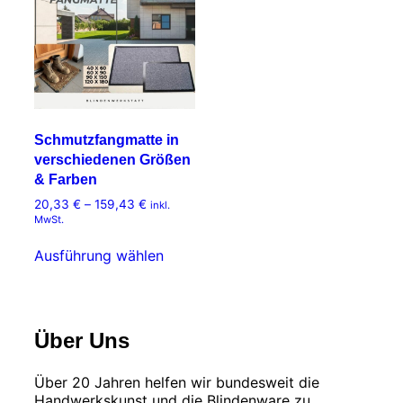
Schmutzfangmatte in
verschiedenen Größen
& Farben
20,33
€
–
159,43
€
Preisspanne:
inkl.
20,33 €
MwSt.
bis
Dieses
159,43 €
Ausführung wählen
Produkt
weist
mehrere
Varianten
auf.
Über Uns
Die
Optionen
Über 20 Jahren helfen wir bundesweit die
können
Handwerkskunst und die Blindenware zu