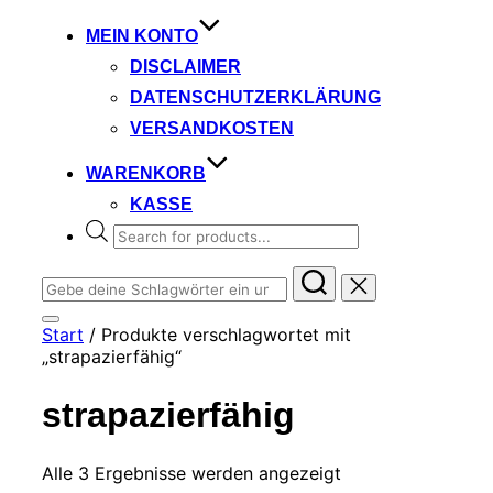
MEIN KONTO
DISCLAIMER
DATENSCHUTZERKLÄRUNG
VERSANDKOSTEN
WARENKORB
KASSE
Products
search
Suchen
nach:
Seitenleiste
Start
/ Produkte verschlagwortet mit
&
„strapazierfähig“
Navigation
umschalten
strapazierfähig
Alle 3 Ergebnisse werden angezeigt