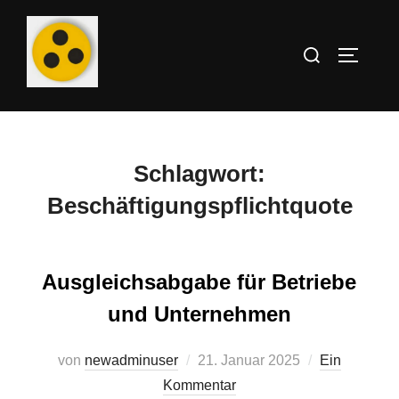
Zum
Inhalt
Suchen
SEITEN
springen
nach:
Schlagwort:
Beschäftigungspflichtquote
Ausgleichsabgabe für Betriebe
und Unternehmen
von
newadminuser
Veröffentlicht
21. Januar 2025
Ein
Kommentar
am