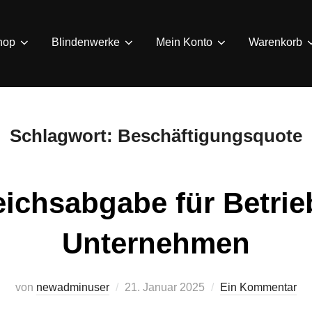
hop
Blindenwerke
Mein Konto
Warenkorb
Schlagwort:
Beschäftigungsquote
ichsabgabe für Betri
Unternehmen
von
newadminuser
Veröffentlicht
21. Januar 2025
Ein Kommentar
am