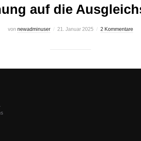
ung auf die Ausgleic
von
newadminuser
Veröffentlicht
21. Januar 2025
2 Kommentare
am
.
ns