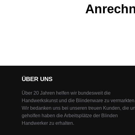
Anrechn
ÜBER UNS
Über 20 Jahren helfen wir bundesweit die
Handwerkskunst und die Blindenware zu vermarkten
Wir bedanken uns bei unseren treuen Kunden, die u
geholfen haben die Arbeitsplätze der Blinden
Handwerker zu erhalten.