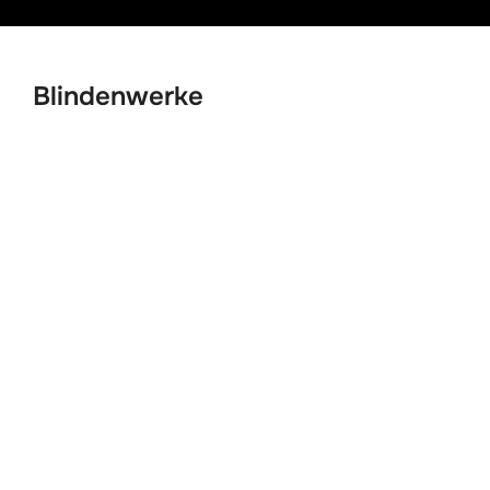
Inhalt
scrollen
Blindenwerke