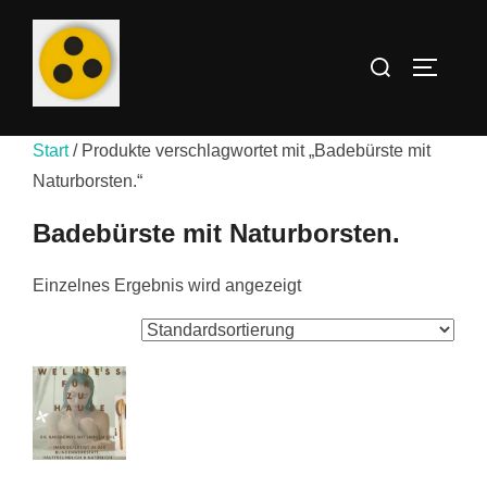
Zum
Inhalt
Suchen
SEITEN
springen
nach:
Start
/ Produkte verschlagwortet mit „Badebürste mit
Naturborsten.“
Badebürste mit Naturborsten.
Einzelnes Ergebnis wird angezeigt