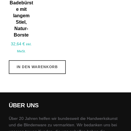
Badebürst
e mit
langem
Stiel,
Natur-
Borste
32,64
€
inkl.
MwSt.
IN DEN WARENKORB
ÜBER UNS
Über 20 Jahren helfen wir bundesweit die Handwerkskunst
und die Blindenware zu vermarkten. Wir bedanken uns bei