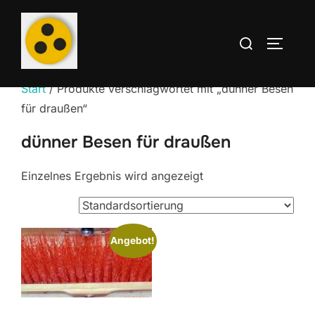
Zum
Inhalt
Suchen
SEITEN
springen
nach:
Start
/ Produkte verschlagwortet mit „dünner Besen
für draußen“
dünner Besen für draußen
Einzelnes Ergebnis wird angezeigt
Angebot!