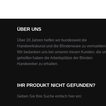
ÜBER UNS
Über 20 Jahren helfen wir bundesweit die
Handwerkskunst und die Blindenware zu vermarkten
Wir bedanken uns bei unseren treuen Kunden, die u
geholfen haben die Arbeitsplätze der Blinden
Handwerker zu erhalten.
IHR PRODUKT NICHT GEFUNDEN?
Geben Sie Ihre Suche einfach hier ein: