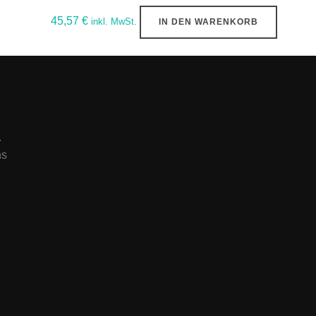
45,57
€
inkl. MwSt.
IN DEN WARENKORB
.
ns