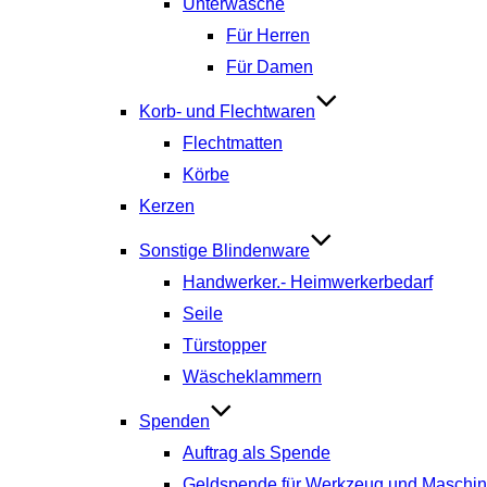
Unterwäsche
Für Herren
Für Damen
Korb- und Flechtwaren
Flechtmatten
Körbe
Kerzen
Sonstige Blindenware
Handwerker.- Heimwerkerbedarf
Seile
Türstopper
Wäscheklammern
Spenden
Auftrag als Spende
Geldspende für Werkzeug und Maschi