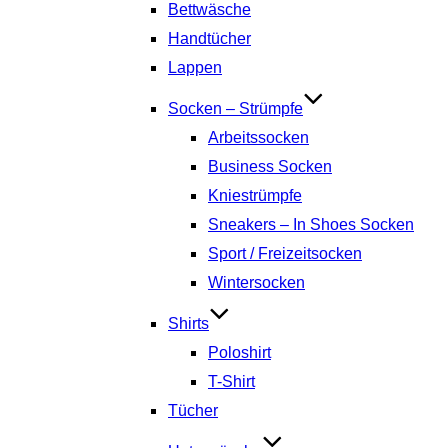
Bettwäsche
Handtücher
Lappen
Socken – Strümpfe
Arbeitssocken
Business Socken
Kniestrümpfe
Sneakers – In Shoes Socken
Sport / Freizeitsocken
Wintersocken
Shirts
Poloshirt
T-Shirt
Tücher