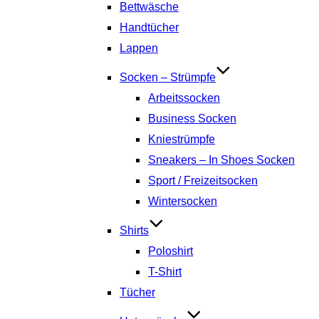
Bettwäsche
Handtücher
Lappen
Socken – Strümpfe
Arbeitssocken
Business Socken
Kniestrümpfe
Sneakers – In Shoes Socken
Sport / Freizeitsocken
Wintersocken
Shirts
Poloshirt
T-Shirt
Tücher