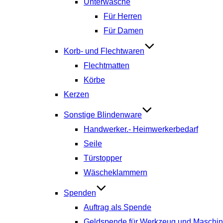
Unterwäsche
Für Herren
Für Damen
Korb- und Flechtwaren
Flechtmatten
Körbe
Kerzen
Sonstige Blindenware
Handwerker.- Heimwerkerbedarf
Seile
Türstopper
Wäscheklammern
Spenden
Auftrag als Spende
Geldspende für Werkzeug und Maschi