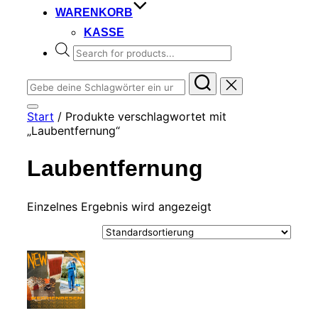
WARENKORB
KASSE
Products
search
Suchen
nach:
Seitenleiste
Start
/ Produkte verschlagwortet mit
&
„Laubentfernung“
Navigation
umschalten
Laubentfernung
Einzelnes Ergebnis wird angezeigt