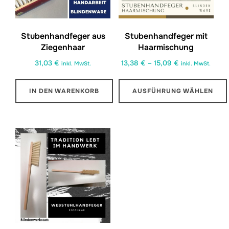
Stubenhandfeger aus
Stubenhandfeger mit
Ziegenhaar
Haarmischung
Preisspanne:
31,03
€
13,38
€
–
15,09
€
inkl. MwSt.
inkl. MwSt.
13,38 €
bis
IN DEN WARENKORB
AUSFÜHRUNG WÄHLEN
15,09 €
Dieses
Produkt
weist
mehrere
Varianten
auf.
Die
Optionen
können