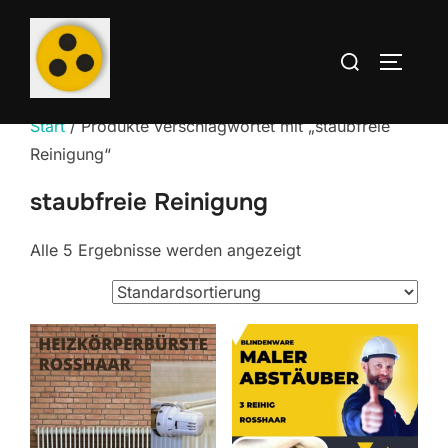
Zum
Inhalt
Suchen
SEITEN
springen
nach:
Start
/ Produkte verschlagwortet mit „staubfreie
Reinigung“
staubfreie Reinigung
Alle 5 Ergebnisse werden angezeigt