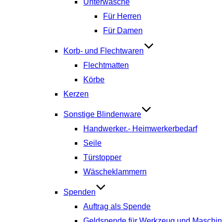
Unterwäsche
Für Herren
Für Damen
Korb- und Flechtwaren
Flechtmatten
Körbe
Kerzen
Sonstige Blindenware
Handwerker.- Heimwerkerbedarf
Seile
Türstopper
Wäscheklammern
Spenden
Auftrag als Spende
Geldspende für Werkzeug und Maschi