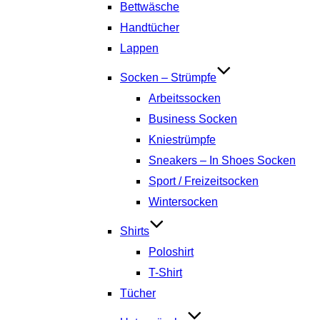
Bettwäsche
Handtücher
Lappen
Socken – Strümpfe
Arbeitssocken
Business Socken
Kniestrümpfe
Sneakers – In Shoes Socken
Sport / Freizeitsocken
Wintersocken
Shirts
Poloshirt
T-Shirt
Tücher