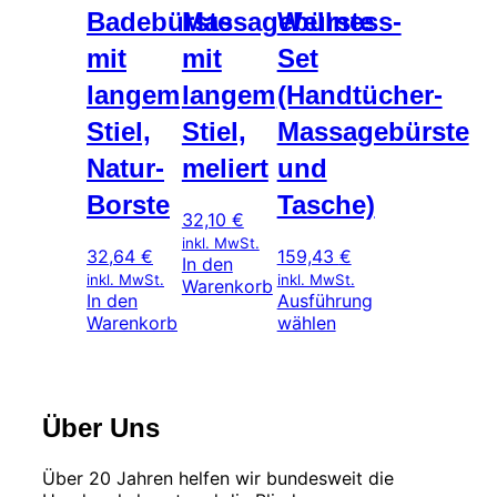
Badebürste
Massagebürste
Wellness-
mit
mit
Set
langem
langem
(Handtücher-
Stiel,
Stiel,
Massagebürste
Natur-
meliert
und
Borste
Tasche)
32,10
€
inkl. MwSt.
32,64
€
159,43
€
In den
inkl. MwSt.
inkl. MwSt.
Warenkorb
In den
Ausführung
Dieses
Warenkorb
wählen
Produkt
weist
mehrere
Varianten
Über Uns
auf.
Die
Optionen
Über 20 Jahren helfen wir bundesweit die