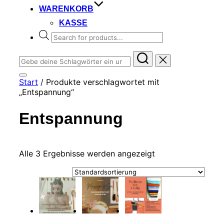
WARENKORB
KASSE
Products
search
Suchen
nach:
Seitenleiste
Start
/ Produkte verschlagwortet mit
&
„Entspannung“
Navigation
umschalten
Entspannung
Alle 3 Ergebnisse werden angezeigt