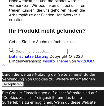
können
Handwerkskunst und die Blindenware zu
auf
vermarkten. Wir bedanken uns bei unseren
der
treuen Kunden, die uns geholfen haben die
Produktseite
Arbeitsplätze der Blinden Handwerker zu
gewählt
erhalten.
werden
Ihr Produkt nicht gefunden?
Geben Sie Ihre Suche einfach hier ein:
Products
search
Datenschutzerklärung
Copyright © 2026
Blindenwarenshop
Inspiro Theme
von
WPZOOM
Scroll
to
Durch die weitere Nutzung der Seite stimmst du der
top
Verwendung von Cookies zu.
Weitere Informationen
Akzeptieren
Die Cookie-Einstellungen auf dieser Website sind auf
"Cookies zulassen" eingestellt, um das beste
Surferlebnis zu ermöglichen. Wenn du diese Website