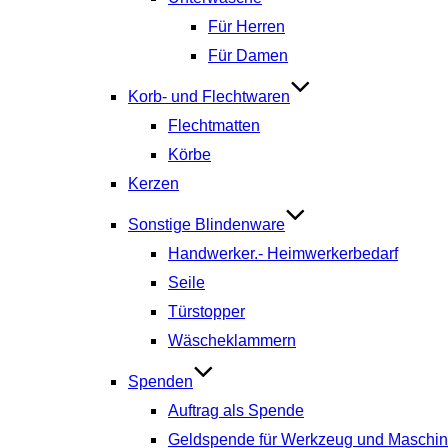
Für Herren
Für Damen
Korb- und Flechtwaren
Flechtmatten
Körbe
Kerzen
Sonstige Blindenware
Handwerker.- Heimwerkerbedarf
Seile
Türstopper
Wäscheklammern
Spenden
Auftrag als Spende
Geldspende für Werkzeug und Maschi