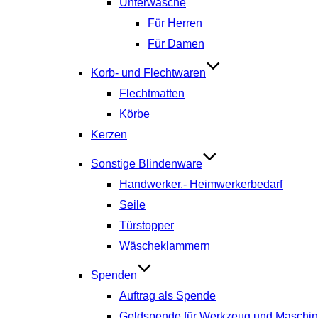
Unterwäsche
Für Herren
Für Damen
Korb- und Flechtwaren
Flechtmatten
Körbe
Kerzen
Sonstige Blindenware
Handwerker.- Heimwerkerbedarf
Seile
Türstopper
Wäscheklammern
Spenden
Auftrag als Spende
Geldspende für Werkzeug und Maschi