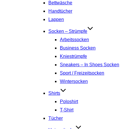
Bettwäsche
Handtücher
Lappen
Socken – Strümpfe
Arbeitssocken
Business Socken
Kniestrümpfe
Sneakers – In Shoes Socken
Sport / Freizeitsocken
Wintersocken
Shirts
Poloshirt
T-Shirt
Tücher