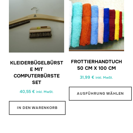
FROTTIERHANDTUCH
KLEIDERBÜGELBÜRST
50 CM X 100 CM
E MIT
COMPUTERBÜRSTE
31,99
€
inkl. MwSt.
SET
40,55
€
inkl. MwSt.
AUSFÜHRUNG WÄHLEN
Dieses
IN DEN WARENKORB
Produkt
weist
mehrere