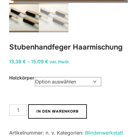
Stubenhandfeger Haarmischung
Preisspanne:
13,38
€
–
15,09
€
inkl. MwSt.
13,38 €
Holzkörper
bis
15,09 €
Stubenhandfeger
IN DEN WARENKORB
Haarmischung
Menge
Artikelnummer:
n. v.
Kategorien:
Blindenwerkstatt