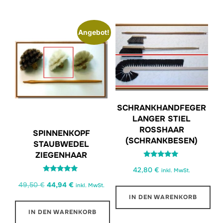
Angebot!
SCHRANKHANDFEGER
LANGER STIEL
ROSSHAAR
SPINNENKOPF
(SCHRANKBESEN)
STAUBWEDEL
ZIEGENHAAR
Bewertet
42,80
€
mit
inkl. MwSt.
5.00
Bewertet
von 5
Ursprünglicher
Aktueller
49,50
€
44,94
€
mit
inkl. MwSt.
5.00
Preis
Preis
IN DEN WARENKORB
von 5
war:
ist:
IN DEN WARENKORB
49,50 €
44,94 €.