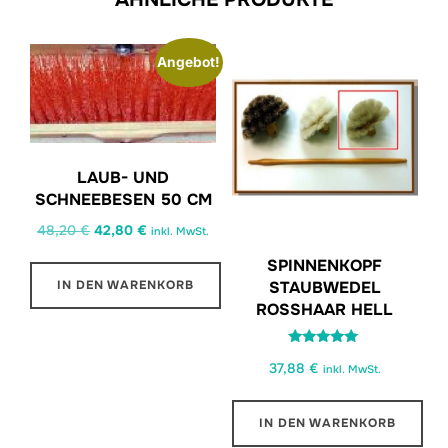
Angebot!
LAUB- UND
SCHNEEBESEN 50 CM
Ursprünglicher
Aktueller
48,20
€
42,80
€
inkl. MwSt.
Preis
Preis
SPINNENKOPF
war:
ist:
STAUBWEDEL
IN DEN WARENKORB
48,20 €
42,80 €.
ROSSHAAR HELL
Bewertet
37,88
€
mit
inkl. MwSt.
5.00
von 5
IN DEN WARENKORB