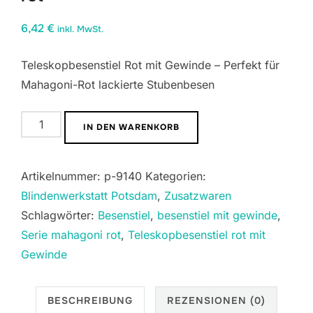
6,42
€
inkl. MwSt.
Teleskopbesenstiel Rot mit Gewinde – Perfekt für
Mahagoni-Rot lackierte Stubenbesen
Teleskopbesenstiel
IN DEN WARENKORB
mit
Gewinde
Artikelnummer:
p-9140
Kategorien:
rot
Blindenwerkstatt Potsdam
,
Zusatzwaren
Menge
Schlagwörter:
Besenstiel
,
besenstiel mit gewinde
,
Serie mahagoni rot
,
Teleskopbesenstiel rot mit
Gewinde
BESCHREIBUNG
REZENSIONEN (0)