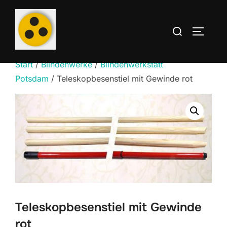
Zum
Inhalt
Suchen
SEITEN
springen
nach:
Start
/
Blindenwerke
/
Blindenwerkstatt
Potsdam
/ Teleskopbesenstiel mit Gewinde rot
Teleskopbesenstiel mit Gewinde
rot