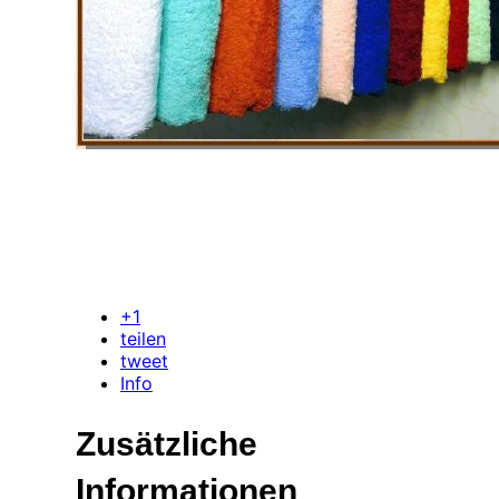
+1
teilen
tweet
Info
Zusätzliche
Informationen